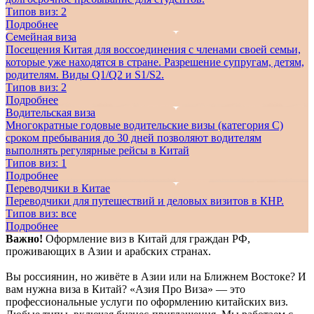
Типов виз:
2
Подробнее
Семейная виза
Посещения Китая для воссоединения с членами своей семьи,
которые уже находятся в стране. Разрешение супругам, детям,
родителям. Виды Q1/Q2 и S1/S2.
Типов виз:
2
Подробнее
Водительская виза
Многократные годовые водительские визы (категория C)
сроком пребывания до 30 дней позволяют водителям
выполнять регулярные рейсы в Китай
Типов виз:
1
Подробнее
Переводчики в Китае
Переводчики для путешествий и деловых визитов в КНР.
Типов виз:
все
Подробнее
Важно!
Оформление виз в Китай для граждан РФ,
проживающих в Азии и арабских странах.
Вы россиянин, но живёте в Азии или на Ближнем Востоке? И
вам нужна виза в Китай? «Азия Про Виза» — это
профессиональные услуги по оформлению китайских виз.