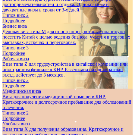
достопримечательностей и отдыха. Однократные и
двукратные визы в сроки от 3-х дней.
Типов виз:
2
Подробнее
Бизнес виза
Деловая виза типа M для иностранцев, которые планируют
посетить Китай с целью ведения бизнеса, участия в торговых
выставках, встречах и переговорах.
Типов виз:
3
Подробнее
Рабочая виза
Виза типа Z для трудоустройства в китайской компании или
иностранном филиале в КНР. Рассчитана на однократный
въезд, действует до 3 месяцев.
Типов виз:
2
Подробнее
Медицинская виза
Виза для получения медицинской помощи в КНР.
Краткосрочное и долгосрочное пребывание для обследований
и лечения.
Типов виз:
2
Подробнее
Учебная виза
Виза типа X для получения образования. Краткосрочное и
долгосрочное пребывание для студентов.