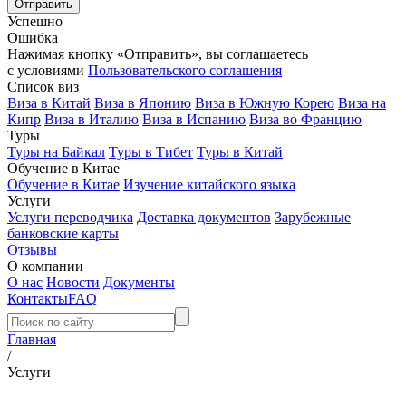
Успешно
Ошибка
Нажимая кнопку «Отправить», вы соглашаетесь
с условиями
Пользовательского соглашения
Список виз
Виза в Китай
Виза в Японию
Виза в Южную Корею
Виза на
Кипр
Виза в Италию
Виза в Испанию
Виза во Францию
Туры
Туры на Байкал
Туры в Тибет
Туры в Китай
Обучение в Китае
Обучение в Китае
Изучение китайского языка
Услуги
Услуги переводчика
Доставка документов
Зарубежные
банковские карты
Отзывы
О компании
О нас
Новости
Документы
Контакты
FAQ
Главная
/
Услуги