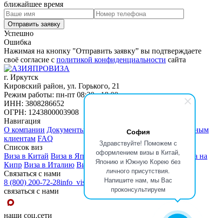
ближайшее время
Успешно
Ошибка
Нажимая на кнопку "Отправить заявку” вы подтверждаете
своё согласие с
политикой конфиденциальности
сайта
г. Иркутск
Кировский район, ул. Горького, 21
Режим работы: пн-пт 08:30 - 18:00
ИНН: 3808286652
ОГРН: 1243800003908
Навигация
О компании
Документы
Отзывы
Партнерам
Корпоративным
София
клиентам
FAQ
Здравствуйте! Поможем с
Список виз
оформлением визы в Китай,
Виза в Китай
Виза в Японию
Виза в Южную Корею
Виза на
Японию и Южную Корею без
Кипр
Виза в Италию
Виза в Испанию
Виза во Францию
личного присутствия.
Связаться с нами
Напишите нам, мы Вас
8 (800) 200-72-28
info_visa@asiaprovisa.ru
проконсультируем
связаться с нами
наши соц.сети