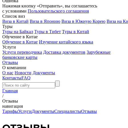
Ошибка
Нажимая кнопку «Отправить», вы соглашаетесь
с условиями
Пользовательского соглашения
Список виз
Виза в Китай
Виза в Японию
Виза в Южную Корею
Виза на К
Туры
Туры на Байкал
Туры в Тибет
Туры в Китай
Обучение в Китае
Обучение в Китае
Изучение китайского языка
Услуги
Услуги переводчика
Доставка документов
Зарубежные
банковские карты
Отзывы
О компании
О нас
Новости
Документы
Контакты
FAQ
Главная
/
Отзывы
навигация
Тарифы
Услуги
Документы
Специалисты
Отзывы