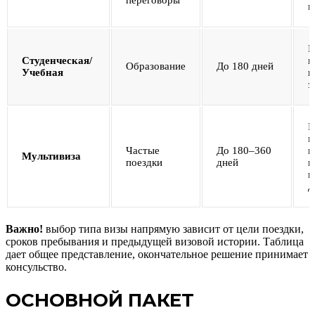
переговоры
к
Н
Студенческая/
п
Образование
До 180 дней
Учебная
и
з
П
м
Частые
До 180–360
п
Мультивиза
поездки
дней
п
к
д
Важно!
выбор типа визы напрямую зависит от цели поездки,
сроков пребывания и предыдущей визовой истории. Таблица
дает общее представление, окончательное решение принимает
консульство.
ОСНОВНОЙ ПАКЕТ