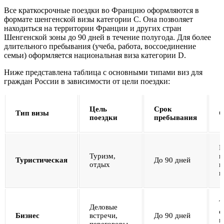
Все краткосрочные поездки во Францию оформляются в
формате шенгенской визы категории C. Она позволяет
находиться на территории Франции и других стран
Шенгенской зоны до 90 дней в течение полугода. Для более
длительного пребывания (учеба, работа, воссоединение
семьи) оформляется национальная виза категории D.
Ниже представлена таблица с основными типами виз для
граждан России в зависимости от цели поездки:
Цель
Срок
Тип визы
О
поездки
пребывания
П
Туризм,
и
Туристическая
До 90 дней
отдых
и
п
Т
Деловые
о
Бизнес
встречи,
До 90 дней
п