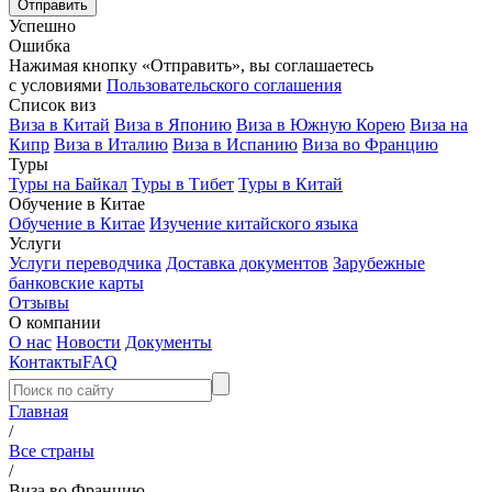
Успешно
Ошибка
Нажимая кнопку «Отправить», вы соглашаетесь
с условиями
Пользовательского соглашения
Список виз
Виза в Китай
Виза в Японию
Виза в Южную Корею
Виза на
Кипр
Виза в Италию
Виза в Испанию
Виза во Францию
Туры
Туры на Байкал
Туры в Тибет
Туры в Китай
Обучение в Китае
Обучение в Китае
Изучение китайского языка
Услуги
Услуги переводчика
Доставка документов
Зарубежные
банковские карты
Отзывы
О компании
О нас
Новости
Документы
Контакты
FAQ
Главная
/
Все страны
/
Виза во Францию