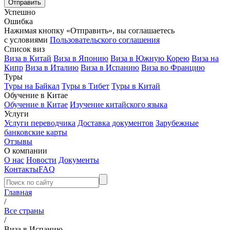
Успешно
Ошибка
Нажимая кнопку «Отправить», вы соглашаетесь
с условиями
Пользовательского соглашения
Список виз
Виза в Китай
Виза в Японию
Виза в Южную Корею
Виза на
Кипр
Виза в Италию
Виза в Испанию
Виза во Францию
Туры
Туры на Байкал
Туры в Тибет
Туры в Китай
Обучение в Китае
Обучение в Китае
Изучение китайского языка
Услуги
Услуги переводчика
Доставка документов
Зарубежные
банковские карты
Отзывы
О компании
О нас
Новости
Документы
Контакты
FAQ
Главная
/
Все страны
/
Виза в Испанию