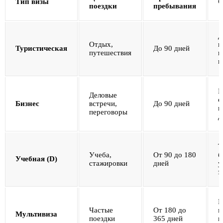
Тип визы
О
поездки
пребывания
Д
Отдых,
и
Туристическая
До 90 дней
путешествия
и
п
Н
Деловые
о
Бизнес
встречи,
До 90 дней
п
переговоры
д
Т
Учеба,
От 90 до 180
б
Учебная (D)
стажировки
дней
у
з
П
Частые
От 180 до
м
Мультивиза
поездки
365 дней
в